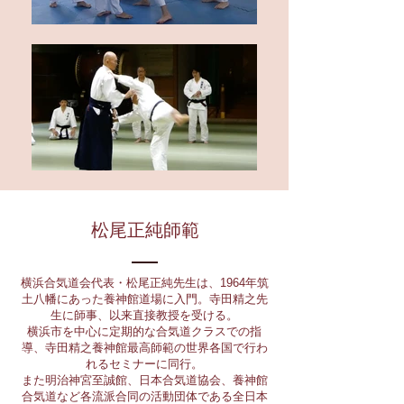
松尾正純師範
横浜合気道会代表・松尾正純先生は、1964年筑
土八幡にあった養神館道場に入門。寺田精之先
生に師事、以来直接教授を受ける。
横浜市を中心に定期的な合気道クラスでの指
導、寺田精之養神館最高師範の世界各国で行わ
れるセミナーに同行。
また明治神宮至誠館、日本合気道協会、養神館
合気道など各流派合同の活動団体である全日本