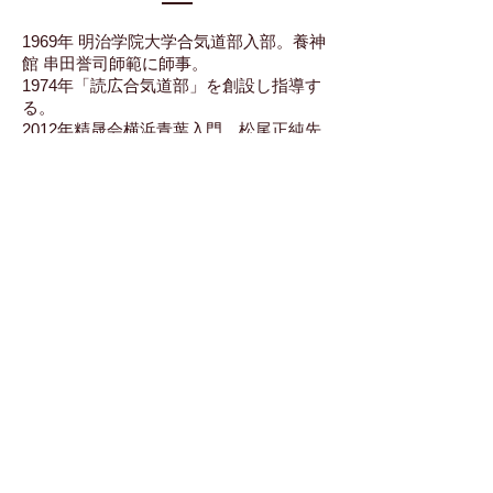
1969年 明治学院大学合気道部入部。養神
館 串田誉司師範に師事。
1974年「読広合気道部」を創設し指導す
る。
2012年精晟会横浜青葉入門。松尾正純先
生に師事。2018年六段を取得。
金子俊一 五段