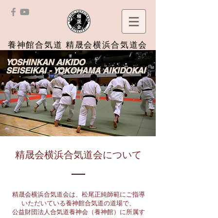
養神館合気道 精晟会横浜合気道会
YOSHINKAN AIKIDO
SEISEIKAI - YOKOHAMA AIKIDOKAI
精晟会横浜合気道会について
精晟会横浜合気道会は、松尾正純師範にご指導
いただいている養神館合気道の道場で、
公益財団法人合気道養神会（養神館）に所属す