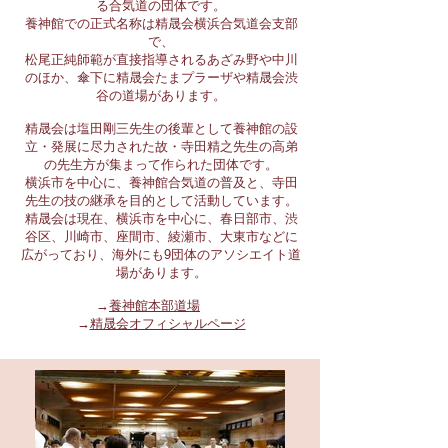
る
合気道の団体です。
養神館での正式名称は精晟会横浜合気道会支部
で、
松尾正純師範が直接指導されるあざみ野や中川
のほか、傘下に精晟会たまプラーザや精晟会渋
谷の道場があります。
精晟会は塩田剛三先生の後輩として養神館の設
立・発展に尽力された故・寺田精之先生の高弟
の先生方が集まって作られた団体です。
横浜市を中心に、養神館合気道の普及と、寺田
先生の技の継承を目的として活動しています。
精晟会は現在、横浜市を中心に、春日部市、渋
谷区、川崎市、座間市、綾瀬市、大東市などに
広がっており、海外にも9団体のアソシエイト道
場があります。
→
養神館本部道場
→
精晟会オフィシャルページ